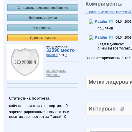
Комплименты
Отправить приватное сообщение
2 комплиментов в гостевой 
Добавить в друзья
Katuha
06.04.2009
Игнорировать
пошляк!!!
Katuha
06.04.2009
Сделать подарок
нет,я в джинсах
популярность:
о чём вы все только д
32590 место
рейтинг
824
?
Вы не авторизованы! Чтоб
Как получить
уровень?
Метки лидеров
Статистика портрета:
сейчас просматривают портрет - 0
Интервью
зарегистрированные пользователи
посетившие портрет за 7 дней - 0